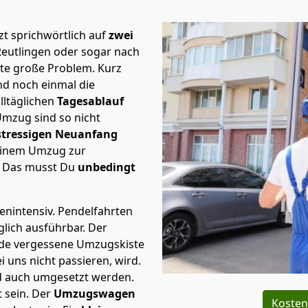
t sprichwörtlich auf
zwei
Reutlingen oder sogar nach
ste große Problem.
Kurz
d noch einmal die
lltäglichen
Tagesablauf
Umzug sind so nicht
stressigen Neuanfang
 einem Umzug zur
. Das musst Du
unbedingt
tenintensiv. Pendelfahrten
glich ausführbar.
Der
Jede vergessene Umzugskiste
i uns nicht passieren, wird.
d auch umgesetzt werden.
 sein. Der
Umzugswagen
Kosten