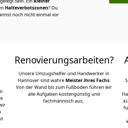
elegt sein. Ein
kleiner
den
Halteverbotszonen
? Du
annst noch nicht einmal vor
Renovierungsarbeiten?
Unsere Umzugshelfer und Handwerker in
Hannover sind wahre
Meister ihres Fachs
.
S
Von der Wand bis zum Fußboden führen wir
r.
alle Aufgaben kostengünstig und
Ha
le
fachmännisch aus.
k
wir
fü
h
st