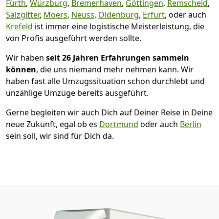
Fürth
,
Würzburg
,
Bremer­haven
,
Göttingen
,
Remscheid
,
Salzgitter
,
Moers
,
Neuss
,
Oldenburg
,
Erfurt
, oder auch
Krefeld
ist immer eine logistische Meisterleistung, die
von Profis ausgeführt werden sollte.
Wir haben
seit
26 Jahren Erfahrungen sammeln
können
, die uns niemand mehr nehmen kann. Wir
haben fast alle Umzugssituation schon durchlebt und
unzählige Umzüge bereits ausgeführt.
Gerne begleiten wir auch Dich auf Deiner Reise in Deine
neue Zukunft, egal ob es
Dortmund
oder auch
Berlin
sein soll, wir sind für Dich da.