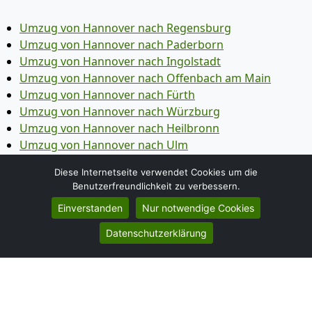
Umzug von Hannover nach Regensburg
Umzug von Hannover nach Paderborn
Umzug von Hannover nach Ingolstadt
Umzug von Hannover nach Offenbach am Main
Umzug von Hannover nach Fürth
Umzug von Hannover nach Würzburg
Umzug von Hannover nach Heilbronn
Umzug von Hannover nach Ulm
Umzug von Hannover nach Pforzheim
Diese Internetseite verwendet Cookies um die
Umzug von Hannover nach Wolfsburg
Benutzerfreundlichkeit zu verbessern.
Umzug von Hannover nach Bottrop
Einverstanden
Nur notwendige Cookies
Umzug von Hannover nach Göttingen
Umzug von Hannover nach Reutlingen
Datenschutzerklärung
Umzug von Hannover nach Bremer­haven
Umzug von Hannover nach Koblenz
Umzug von Hannover nach Erlangen
Umzug von Hannover nach Bergisch Gladbach