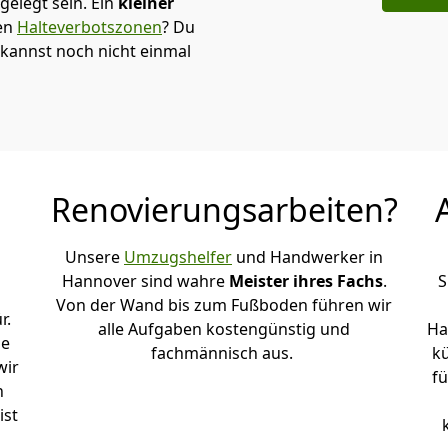
elegt sein. Ein
kleiner
den
Halteverbotszonen
? Du
kannst noch nicht einmal
Renovierungsarbeiten?
Unsere
Umzugshelfer
und Handwerker in
Hannover sind wahre
Meister ihres Fachs
.
S
Von der Wand bis zum Fußboden führen wir
r.
alle Aufgaben kostengünstig und
Ha
le
fachmännisch aus.
k
wir
fü
h
ist