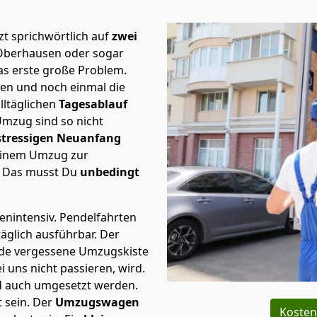
t sprichwörtlich auf
zwei
 Oberhausen oder sogar
s erste große Problem.
en und noch einmal die
lltäglichen
Tagesablauf
Umzug sind so nicht
stressigen Neuanfang
 einem Umzug zur
. Das musst Du
unbedingt
tenintensiv. Pendelfahrten
äglich ausführbar.
Der
Jede vergessene Umzugskiste
i uns nicht passieren, wird.
d auch umgesetzt werden.
 sein. Der
Umzugswagen
Kosten