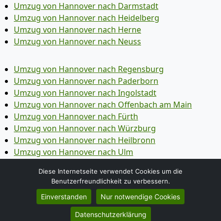
Umzug von Hannover nach Darmstadt
Umzug von Hannover nach Heidelberg
Umzug von Hannover nach Herne
Umzug von Hannover nach Neuss
Umzug von Hannover nach Regensburg
Umzug von Hannover nach Paderborn
Umzug von Hannover nach Ingolstadt
Umzug von Hannover nach Offenbach am Main
Umzug von Hannover nach Fürth
Umzug von Hannover nach Würzburg
Umzug von Hannover nach Heilbronn
Umzug von Hannover nach Ulm
Umzug von Hannover nach Pforzheim
Diese Internetseite verwendet Cookies um die
Umzug von Hannover nach Wolfsburg
Benutzerfreundlichkeit zu verbessern.
Umzug von Hannover nach Bottrop
Einverstanden
Nur notwendige Cookies
Umzug von Hannover nach Göttingen
Umzug von Hannover nach Reutlingen
Datenschutzerklärung