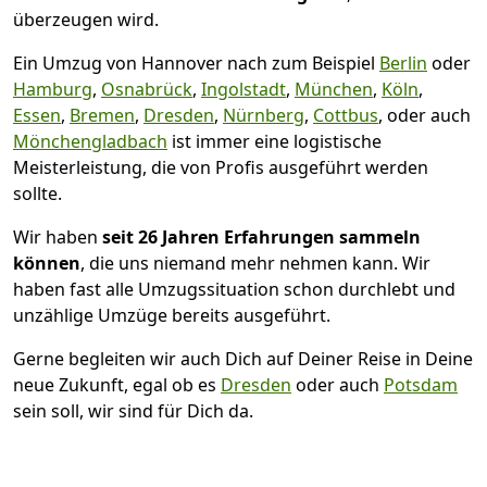
überzeugen wird.
Ein Umzug von Hannover nach zum Beispiel
Berlin
oder
Hamburg
,
Osnabrück
,
Ingolstadt
,
München
,
Köln
,
Essen
,
Bremen
,
Dresden
,
Nürnberg
,
Cottbus
, oder auch
Mönchen­gladbach
ist immer eine logistische
Meisterleistung, die von Profis ausgeführt werden
sollte.
Wir haben
seit
26 Jahren Erfahrungen sammeln
können
, die uns niemand mehr nehmen kann. Wir
haben fast alle Umzugssituation schon durchlebt und
unzählige Umzüge bereits ausgeführt.
Gerne begleiten wir auch Dich auf Deiner Reise in Deine
neue Zukunft, egal ob es
Dresden
oder auch
Potsdam
sein soll, wir sind für Dich da.